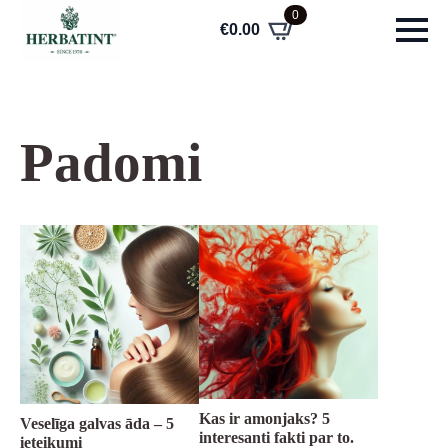
0
€
0.00
Padomi
Kas ir amonjaks? 5
Veselīga galvas āda – 5
interesanti fakti par to.
ieteikumi