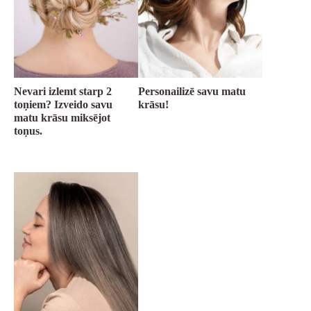
Nevari izlemt starp 2
Personailizē savu matu
toņiem? Izveido savu
krāsu!
matu krāsu miksējot
toņus.