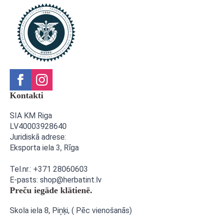
Kontakti
SIA KM Riga
LV40003928640
Juridiskā adrese:
Eksporta iela 3,
Rīga
Tel.nr.: +371 28060603
E-pasts: shop@herbatint.lv
Preču iegāde klātienē.
Skola iela 8, Piņķi, ( Pēc vienošanās)