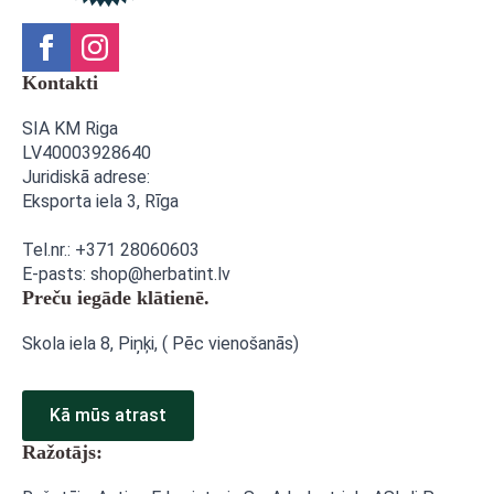
Kontakti
SIA KM Riga
LV40003928640
Juridiskā adrese:
Eksporta iela 3,
Rīga
Tel.nr.: +371 28060603
E-pasts: shop@herbatint.lv
Preču iegāde klātienē.
Skola iela 8, Piņķi, ( Pēc vienošanās)
Kā mūs atrast
Ražotājs: