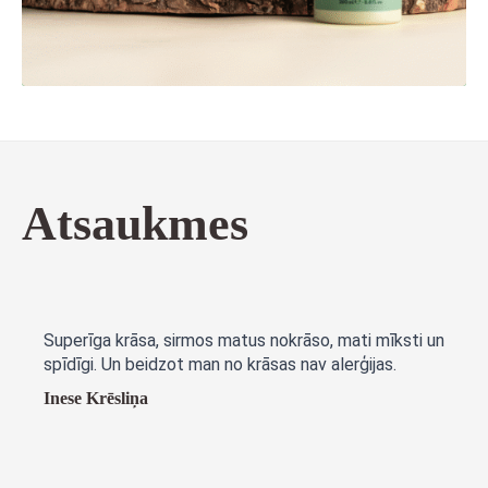
Atsaukmes
Superīga krāsa, sirmos matus nokrāso, mati mīksti un
spīdīgi. Un beidzot man no krāsas nav alerģijas.
Inese Krēsliņa