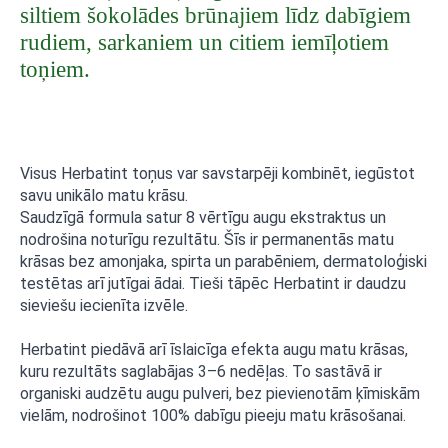
siltiem šokolādes brūnajiem līdz dabīgiem
rudiem, sarkaniem un citiem iemīļotiem
toņiem.
Visus Herbatint toņus var savstarpēji kombinēt, iegūstot
savu unikālo matu krāsu.
Saudzīgā formula satur 8 vērtīgu augu ekstraktus un
nodrošina noturīgu rezultātu. Šīs ir permanentās matu
krāsas bez amonjaka, spirta un parabēniem, dermatoloģiski
testētas arī jutīgai ādai. Tieši tāpēc Herbatint ir daudzu
sieviešu iecienīta izvēle.
Herbatint piedāvā arī īslaicīga efekta augu matu krāsas,
kuru rezultāts saglabājas 3–6 nedēļas. To sastāvā ir
organiski audzētu augu pulveri, bez pievienotām ķīmiskām
vielām, nodrošinot 100% dabīgu pieeju matu krāsošanai.