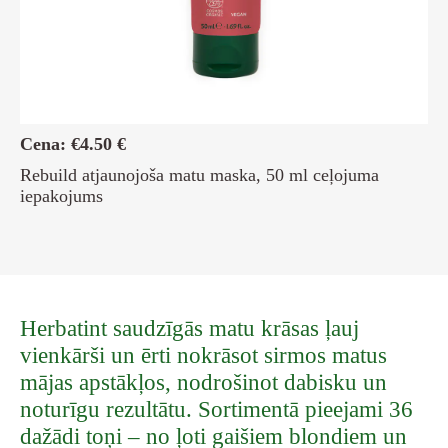
Cena:
€
4.50
€
C
Rebuild atjaunojoša matu maska, 50 ml ceļojuma
Hy
iepakojums
iz
Herbatint saudzīgās matu krāsas ļauj
vienkārši un ērti nokrāsot sirmos matus
mājas apstākļos, nodrošinot dabisku un
noturīgu rezultātu. Sortimentā pieejami 36
dažādi toņi – no ļoti gaišiem blondiem un