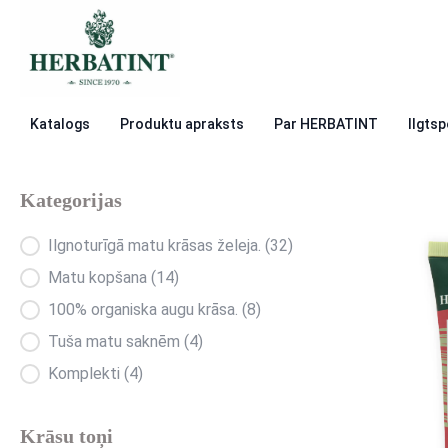
Katalogs
Produktu apraksts
Par HERBATINT
Ilgtsp
Sākums
Katalogs
Kategorijas
Kategorijas
Ilgnoturīgā matu krāsas želeja.
(32)
Matu kopšana
(14)
100% organiska augu krāsa.
(8)
Tuša matu saknēm
(4)
Komplekti
(4)
Krāsu toņi