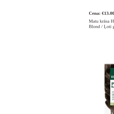
Cena:
€
13.0
Matu krāsa H
Blond / Ļoti 