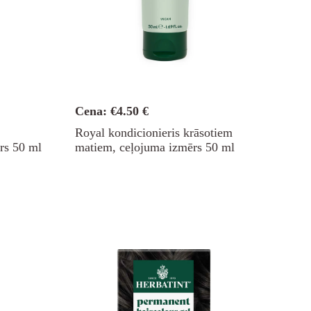
Cena:
€
4.50
€
Royal kondicionieris krāsotiem
rs 50 ml
matiem, ceļojuma izmērs 50 ml