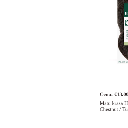
Cena:
€
13.0
Matu krāsa H
Chestnut / T