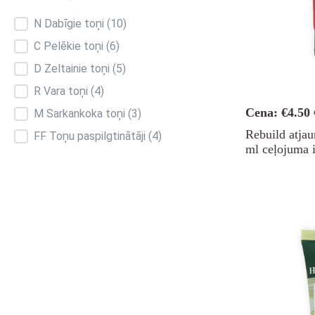
Krāsu toņi
N Dabīgie toņi
(10)
C Pelēkie toņi
(6)
D Zeltainie toņi
(5)
R Vara toņi
(4)
Cena:
€
4.50
M Sarkankoka toņi
(3)
Rebuild atja
FF Toņu paspilgtinātāji
(4)
ml ceļojuma 