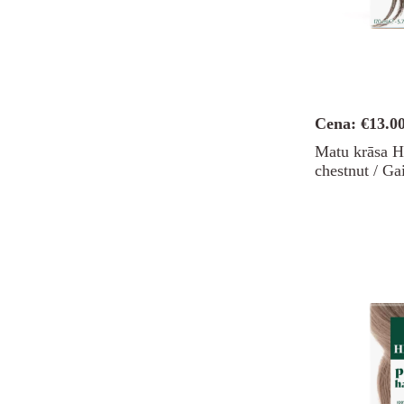
Cena:
€
13.0
Matu krāsa H
chestnut / Ga