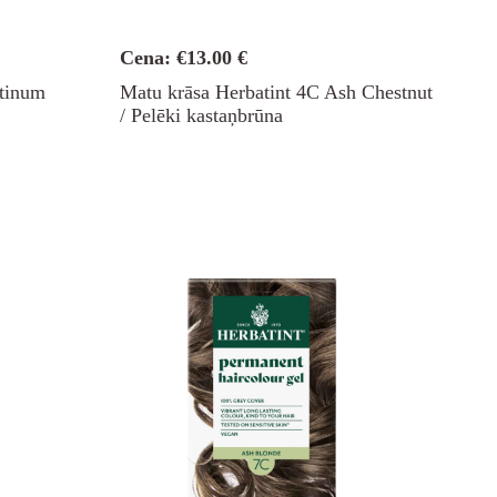
Cena:
€
13.00
€
atinum
Matu krāsa Herbatint 4C Ash Chestnut
/ Pelēki kastaņbrūna