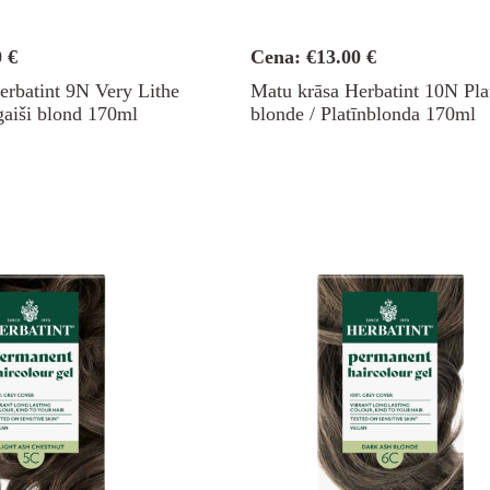
0
€
Cena:
€
13.00
€
erbatint 9N Very Lithe
Matu krāsa Herbatint 10N Pl
gaiši blond 170ml
blonde / Platīnblonda 170ml