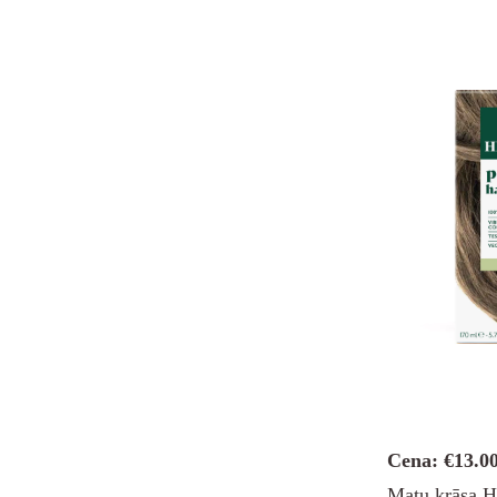
Cena:
€
13.0
Matu krāsa H