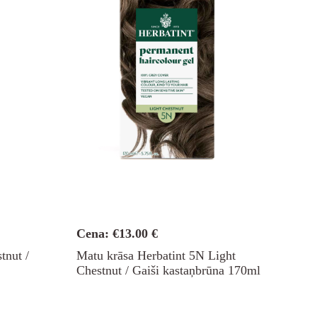
Cena:
€
13.00
€
tnut /
Matu krāsa Herbatint 5N Light
Chestnut / Gaiši kastaņbrūna 170ml