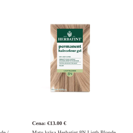
Cena:
€
13.00
€
de /
Matu krāsa Herbatint 8N Ligth Blonde