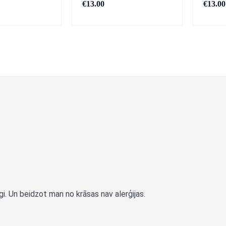
€
13.00
€
13.00
i. Un beidzot man no krāsas nav alerģijas.