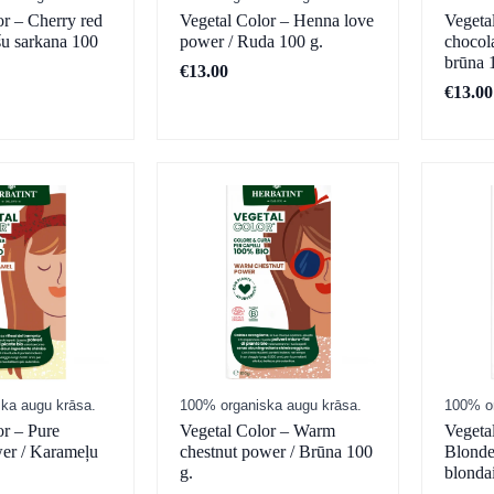
or – Cherry red
Vegetal Color – Henna love
Vegeta
šu sarkana 100
power / Ruda 100 g.
chocol
brūna 
€
13.00
€
13.00
ka augu krāsa.
100% organiska augu krāsa.
100% or
or – Pure
Vegetal Color – Warm
Vegeta
er / Karameļu
chestnut power / Brūna 100
Blond
g.
blondai