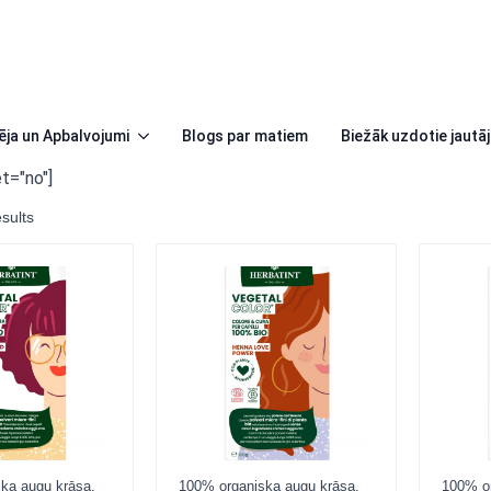
ēja un Apbalvojumi
Blogs par matiem
Biežāk uzdotie jautā
t="no"]
sults
ka augu krāsa.
100% organiska augu krāsa.
100% or