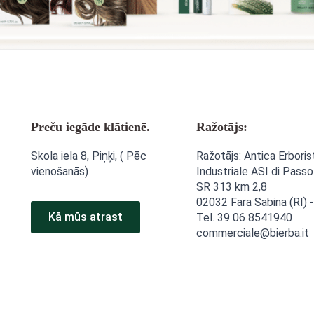
Preču iegāde klātienē.
Ražotājs:
Skola iela 8, Piņķi, ( Pēc
Ražotājs: Antica Erboris
vienošanās)
Industriale ASI di Passo
SR 313 km 2,8
02032 Fara Sabina (RI) -
Kā mūs atrast
Tel. 39 06 8541940
commerciale@bierba.it