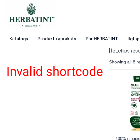
Katalogs
Produktu apraksts
Par HERBATINT
Ilgtsp
Sākums
100% organiska augu krāsa.
[fe_chips rese
Showing all 8 re
Invalid shortcode
100% organis