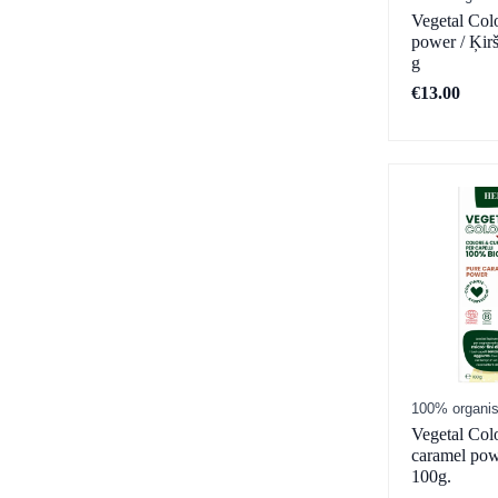
Vegetal Col
power / Ķir
g
€
13.00
100% organis
Vegetal Col
caramel pow
100g.