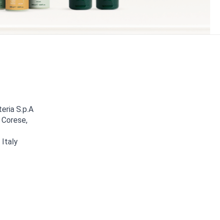
teria S.p.A
 Corese,
 Italy