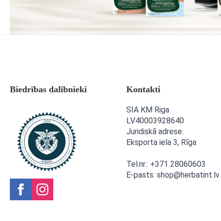
Biedrības dalībnieki
Kontakti
SIA KM Riga
LV40003928640
Juridiskā adrese:
Eksporta iela 3,
Rīga
Tel.nr.: +371 28060603
E-pasts: shop@herbatint.lv