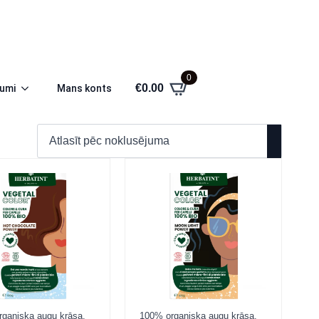
0
€
0.00
jumi
Mans konts
ganiska augu krāsa.
100% organiska augu krāsa.