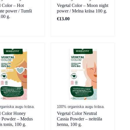
l Color – Hot
Vegetal Color – Moon night
ate power / Tumši
power / Melna krāsa 100 g.
100 g.
€
13.00
ganiska augu krāsa.
100% organiska augu krāsa.
l Color Honey
Vegetal Color Neutral
e Powder – Medus
Cassia Powder – neitrāla
s tonis, 100 g.
henna, 100 g.