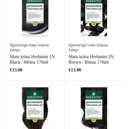
Ilgnoturīgā matu krāsas
Ilgnoturīgā matu krāsas
želeja.
želeja.
Matu krāsa Herbatint 1N
Matu krāsa Herbatint 2N
Black / Melna 170ml
Brown / Brūna 170ml
€
13.00
€
13.00