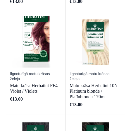
€
13.00
€
13.00
Ilgnoturīgā matu krāsas
Ilgnoturīgā matu krāsas
želeja.
želeja.
Matu krāsa Herbatint FF4
Matu krāsa Herbatint 10N
Violet / Violets
Platinum blonde /
Platīnblonda 170ml
€
13.00
€
13.00