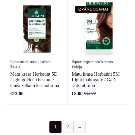
IZPĀRDOŠANA!
Ilgnoturīgā matu krāsas
Ilgnoturīgā matu krāsas
želeja.
želeja.
Matu krāsa Herbatint 5D
Matu krāsa Herbatint 5M
Light golden chestnut /
Light mahogany / Gaiši
Gaiši zeltaini kastaņbrūna
sarkanbrūna
€
13.00
€
8.00
€
13.00
Original
Current
price
price
was:
is:
€13.00.
€8.00.
1
2
→