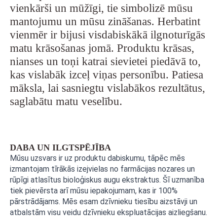
vienkārši un mūžīgi, tie simbolizē mūsu
mantojumu un mūsu zināšanas.
Herbatint
vienmēr ir bijusi visdabiskākā ilgnoturīgās
matu krāsošanas jomā.
Produktu krāsas,
nianses un toņi katrai sievietei piedāvā to,
kas vislabāk izceļ viņas personību.
Patiesa
māksla, lai sasniegtu vislabākos rezultātus,
saglabātu matu veselību.
DABA UN ILGTSPĒJĪBA
Mūsu uzsvars ir uz produktu dabiskumu, tāpēc mēs
izmantojam tīrākās izejvielas no farmācijas nozares un
rūpīgi atlasītus bioloģiskus augu ekstraktus. Šī uzmanība
tiek pievērsta arī mūsu iepakojumam, kas ir 100%
pārstrādājams. Mēs esam dzīvnieku tiesību aizstāvji un
atbalstām visu veidu dzīvnieku ekspluatācijas aizliegšanu.