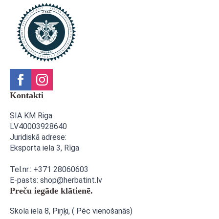
Kontakti
SIA KM Riga
LV40003928640
Juridiskā adrese:
Eksporta iela 3,
Rīga
Tel.nr.: +371 28060603
E-pasts: shop@herbatint.lv
Preču iegāde klātienē.
Skola iela 8, Piņķi, ( Pēc vienošanās)