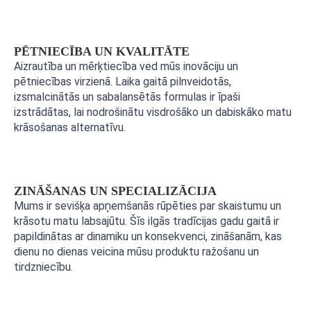
PĒTNIECĪBA UN KVALITĀTE
Aizrautība un mērķtiecība ved mūs inovāciju un
pētniecības virzienā. Laika gaitā pilnveidotās,
izsmalcinātās un sabalansētās formulas ir īpaši
izstrādātas, lai nodrošinātu visdrošāko un dabiskāko matu
krāsošanas alternatīvu.
ZINĀŠANAS UN SPECIALIZĀCIJA
Mums ir sevišķa apņemšanās rūpēties par skaistumu un
krāsotu matu labsajūtu. Šīs ilgās tradīcijas gadu gaitā ir
papildinātas ar dinamiku un konsekvenci, zināšanām, kas
dienu no dienas veicina mūsu produktu ražošanu un
tirdzniecību.