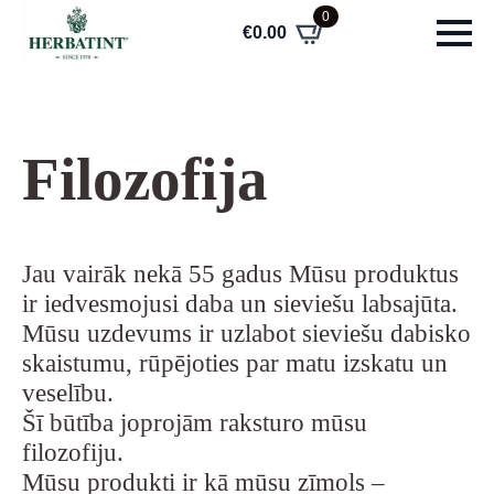
0
€
0.00
Filozofija
Jau vairāk nekā 55 gadus Mūsu produktus
ir iedvesmojusi daba un sieviešu labsajūta.
M
ūsu uzdevums ir uzlabot sieviešu dabisko
skaistumu, rūpējoties par matu izskatu un
veselību.
Šī būtība joprojām raksturo mūsu
filozofiju.
Mūsu produkti ir kā mūsu zīmols –