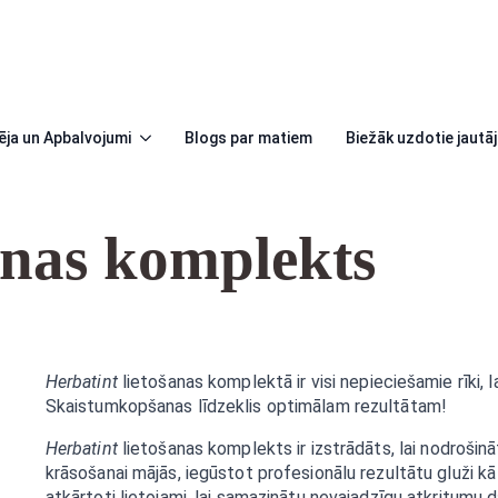
ēja un Apbalvojumi
Blogs par matiem
Biežāk uzdotie jautā
anas komplekts
Herbatint
lietošanas komplektā ir visi nepieciešamie rīki, l
Skaistumkopšanas līdzeklis optimālam rezultātam!
Herbatint
lietošanas komplekts ir izstrādāts, lai nodrošinā
krāsošanai mājās, iegūstot profesionālu rezultātu gluži kā 
atkārtoti lietojami, lai samazinātu nevajadzīgu atkritumu 