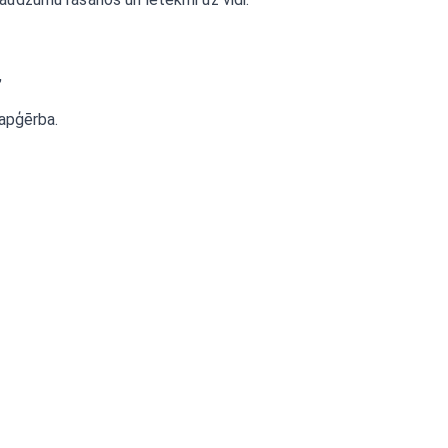
,
 apģērba.