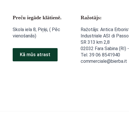
Preču iegāde klātienē.
Ražotājs:
Skola iela 8, Piņķi, ( Pēc
Ražotājs: Antica Erboris
vienošanās)
Industriale ASI di Passo
SR 313 km 2,8
02032 Fara Sabina (RI) -
Kā mūs atrast
Tel. 39 06 8541940
commerciale@bierba.it