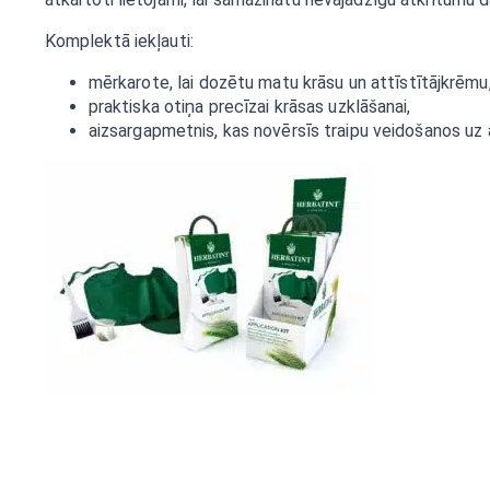
Komplektā iekļauti:
mērkarote, lai dozētu matu krāsu un attīstītājkrēmu
praktiska otiņa precīzai krāsas uzklāšanai,
aizsargapmetnis, kas novērsīs traipu veidošanos uz