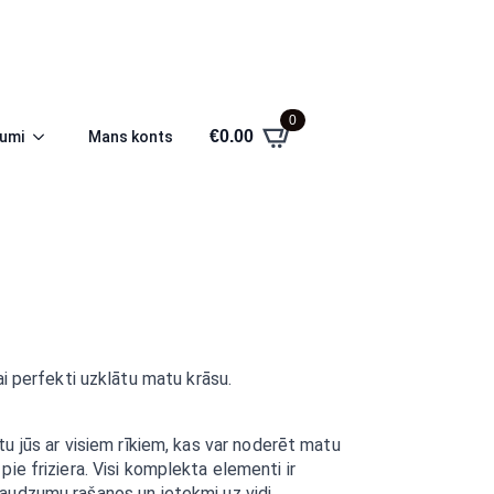
0
€
0.00
jumi
Mans konts
ai perfekti uzklātu matu krāsu.
tu jūs ar visiem rīkiem, kas var noderēt matu
pie friziera. Visi komplekta elementi ir
daudzumu rašanos un ietekmi uz vidi.