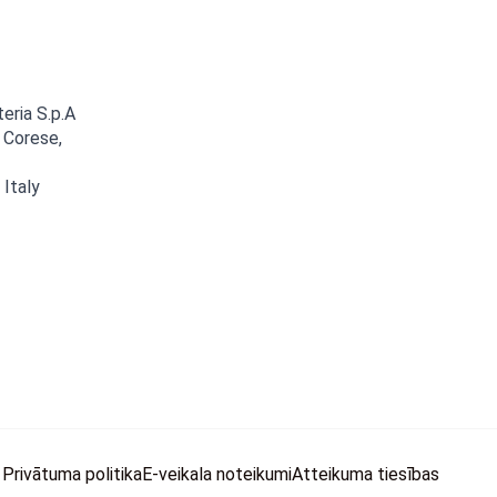
teria S.p.A
 Corese,
 Italy
Privātuma politika
E-veikala noteikumi
Atteikuma tiesības