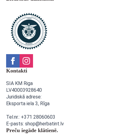
Kontakti
SIA KM Riga
LV40003928640
Juridiskā adrese:
Eksporta iela 3,
Rīga
Tel.nr.: +371 28060603
E-pasts: shop@herbatint.lv
Preču iegāde klātienē.