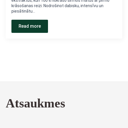
ekstraktus, kuri 100% nokrāso sirmos matus ar pirmo
krāsošanas reizi. Nodrošinot dabisku, intensīvu un
piesātinātu…
Read more
Atsaukmes