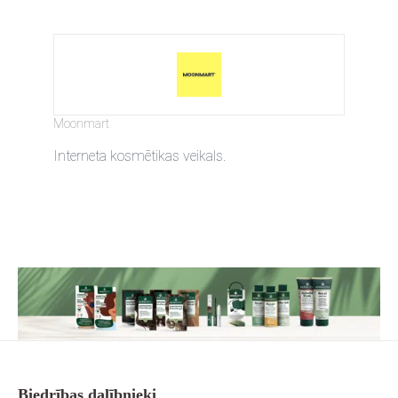
Moonmart
Interneta kosmētikas veikals.
Biedrības dalībnieki