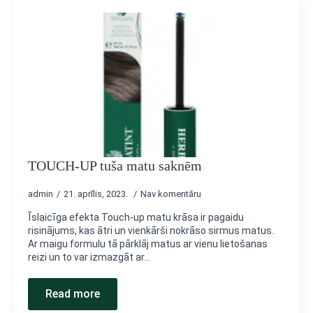
TOUCH-UP tuša matu saknēm
admin
21. aprīlis, 2023.
Nav komentāru
Īslaicīga efekta Touch-up matu krāsa ir pagaidu
risinājums, kas ātri un vienkārši nokrāso sirmus matus.
Ar maigu formulu tā pārklāj matus ar vienu lietošanas
reizi un to var izmazgāt ar…
Read more