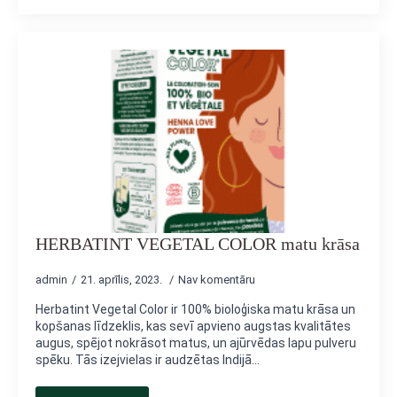
HERBATINT VEGETAL COLOR matu krāsa
admin
21. aprīlis, 2023.
Nav komentāru
Herbatint Vegetal Color ir 100% bioloģiska matu krāsa un
kopšanas līdzeklis, kas sevī apvieno augstas kvalitātes
augus, spējot nokrāsot matus, un ajūrvēdas lapu pulveru
spēku. Tās izejvielas ir audzētas Indijā…