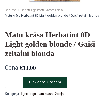
Sākums
Ilgnoturīgā matu krāsas želeja.
Matu krāsa Herbatint 8D Light golden blonde / Gaiši zeltaini blonda
Matu krāsa Herbatint 8D
Light golden blonde / Gaiši
zeltaini blonda
Cena:
€
13.00
Matu
Pievienot Grozam
krāsa
Herbatint
8D
Light
Kategorija:
Ilgnoturīgā matu krāsas želeja.
golden
blonde
/