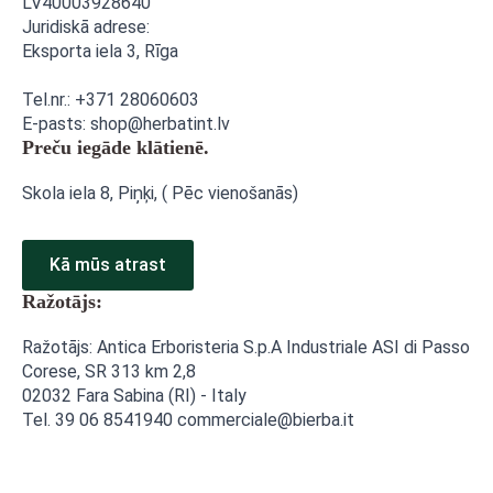
LV40003928640
Juridiskā adrese:
Eksporta iela 3,
Rīga
Tel.nr.: +371 28060603
E-pasts: shop@herbatint.lv
Preču iegāde klātienē.
Skola iela 8, Piņķi, ( Pēc vienošanās)
Kā mūs atrast
Ražotājs:
Ražotājs: Antica Erboristeria S.p.A Industriale ASI di Passo
Corese, SR 313 km 2,8
02032 Fara Sabina (RI) - Italy
Tel. 39 06 8541940 commerciale@bierba.it