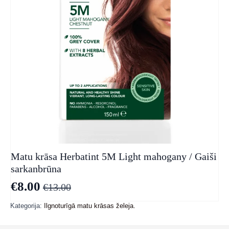
Matu krāsa Herbatint 5M Light mahogany / Gaiši
sarkanbrūna
€
8.00
€
13.00
Original
Current
price
price
Kategorija:
Ilgnoturīgā matu krāsas želeja.
was:
is: