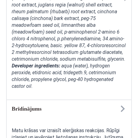
root extract, juglans regia (walnut) shell extract,
rheum palmatum (rhubarb) root extract, cinchona
calisaya (cinchona) bark extract, peg-75
meadowfoam seed oil, limnanthes alba
(meadowfoam) seed oil, p-aminophenol 2-amino 6
chloro 4 nitrophenol, p.phenylenediamine, 34.amino-
2-hydroxytoluene, basic. yellow 87, 4-chlororesorcinol
2 methylresorcinol tetrasodium glutamate diacetate,
cetrimonium chloride, sodium metabisulfite, glycerin.
Developer
ingredients:
aqua (water), hydrogen
peroxide, etidronic acid, tridegeth.9, cetrimonium
chloride, propylene glycol, peg-40 hydrogenated
castor oil.
Brīdinājums
Matu krāsas var izraisīt alerģiskas reakcijas. Rūpīgi
izlasiet un ievērojiet lietošanas instrukciju. Jutīguma