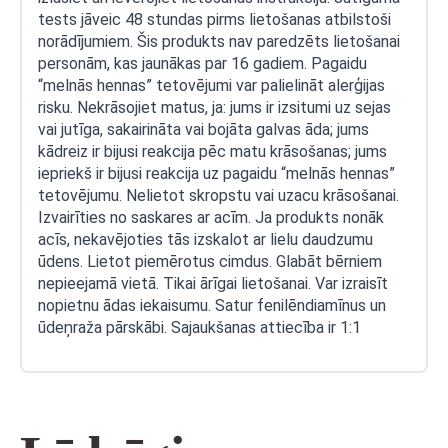
tests jāveic 48 stundas pirms lietošanas atbilstoši
norādījumiem. Šis produkts nav paredzēts lietošanai
personām, kas jaunākas par 16 gadiem. Pagaidu
“melnās hennas” tetovējumi var palielināt alerģijas
risku. Nekrāsojiet matus, ja: jums ir izsitumi uz sejas
vai jutīga, sakairināta vai bojāta galvas āda; jums
kādreiz ir bijusi reakcija pēc matu krāsošanas; jums
iepriekš ir bijusi reakcija uz pagaidu “melnās hennas”
tetovējumu. Nelietot skropstu vai uzacu krāsošanai.
Izvairīties no saskares ar acīm. Ja produkts nonāk
acīs, nekavējoties tās izskalot ar lielu daudzumu
ūdens. Lietot piemērotus cimdus. Glabāt bērniem
nepieejamā vietā. Tikai ārīgai lietošanai. Var izraisīt
nopietnu ādas iekaisumu. Satur fenilēndiamīnus un
ūdeņraža pārskābi. Sajaukšanas attiecība ir 1:1