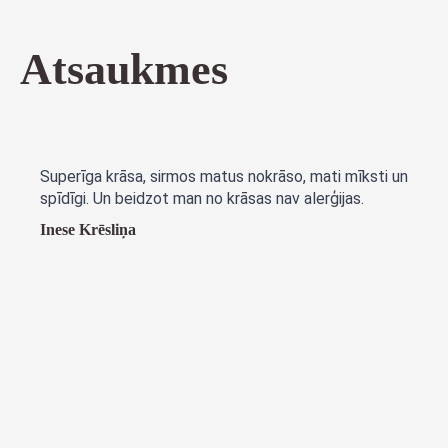
€13.00.
€8.00.
Atsaukmes
Superīga krāsa, sirmos matus nokrāso, mati mīksti un
spīdīgi. Un beidzot man no krāsas nav alerģijas.
Inese Krēsliņa