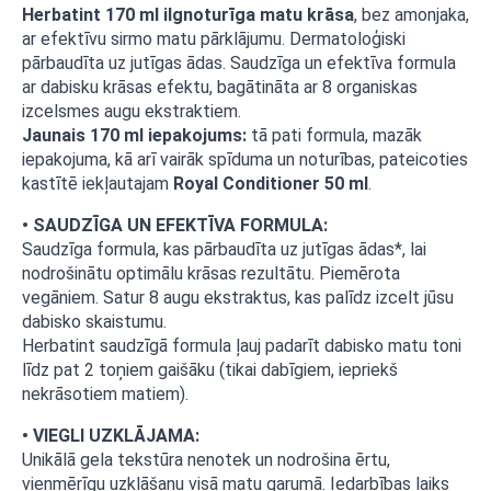
Gaiši
Herbatint 170 ml ilgnoturīga matu krāsa
, bez amonjaka,
zeltaini
blonda
ar efektīvu sirmo matu pārklājumu. Dermatoloģiski
daudzums
pārbaudīta uz jutīgas ādas. Saudzīga un efektīva formula
ar dabisku krāsas efektu, bagātināta ar 8 organiskas
izcelsmes augu ekstraktiem.
Jaunais 170 ml iepakojums:
tā pati formula, mazāk
iepakojuma, kā arī vairāk spīduma un noturības, pateicoties
kastītē iekļautajam
Royal Conditioner 50 ml
.
• SAUDZĪGA UN EFEKTĪVA FORMULA:
Saudzīga formula, kas pārbaudīta uz jutīgas ādas*, lai
nodrošinātu optimālu krāsas rezultātu. Piemērota
vegāniem. Satur 8 augu ekstraktus, kas palīdz izcelt jūsu
dabisko skaistumu.
Herbatint saudzīgā formula ļauj padarīt dabisko matu toni
līdz pat 2 toņiem gaišāku (tikai dabīgiem, iepriekš
nekrāsotiem matiem).
• VIEGLI UZKLĀJAMA:
Unikālā gela tekstūra nenotek un nodrošina ērtu,
vienmērīgu uzklāšanu visā matu garumā. Iedarbības laiks