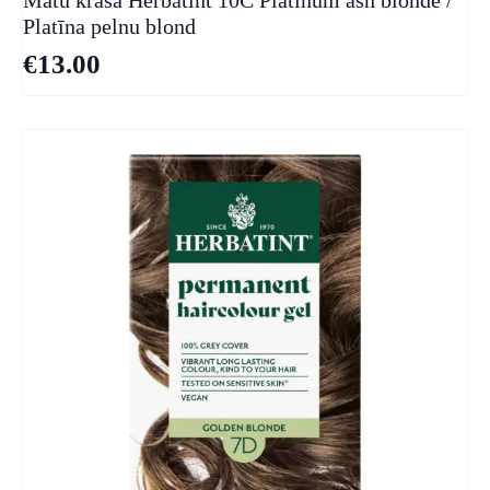
Matu krāsa Herbatint 10C Platinum ash blonde /
Platīna pelnu blond
€
13.00