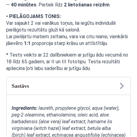
—
40 minūtes
. Pietiek līdz
2 lietošanas reizēm
.
• PIELĀGOJAMS TONIS:
Var sajaukt 2 vai vairākus toņus, lai iegūtu individuāli
pielāgotu rezultātu gluži kā salonā.
Lai piešķirtu matiem zeltainu, vara vai citu niansi, vienkārši
jāievēro
1:1
proporcija starp krāsu un attīstītāju.
* Tests veikts ar 22 dalībniekiem ar jutīgu ādu vecumā no
18 līdz 65 gadiem, ar II un III fototipu. Testa rezultāti
apliecina ļoti labu saderību ar jutīgu ādu.
Sastāvs
Ingredients:
laureth, propylene glycol, aqua (water),
peg-2 oleamine, ethanolamine, oleic acid, aloe
barbadensis (aloe vera) leaf extract, hamame lis
virginiana (witch hazel) leaf extract, betula alba
(birch) leaf extract, echinacea angustifolia (echinacea)