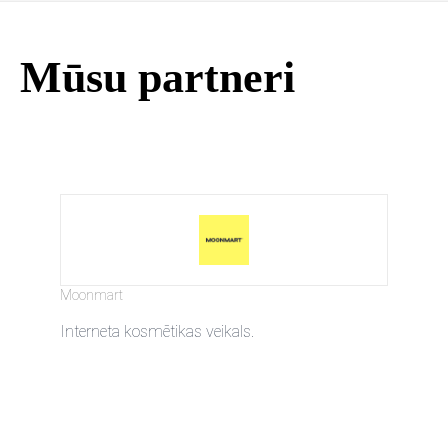
Mūsu partneri
Moonmart
Interneta kosmētikas veikals.