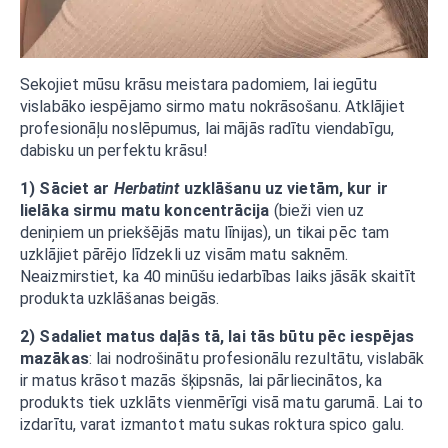
Sekojiet mūsu krāsu meistara padomiem, lai iegūtu
vislabāko iespējamo sirmo matu nokrāsošanu. Atklājiet
profesionāļu noslēpumus, lai mājās radītu viendabīgu,
dabisku un perfektu krāsu!
1) Sāciet ar
Herbatint
uzklāšanu uz vietām, kur ir
lielāka sirmu matu koncentrācija
(bieži vien uz
deniņiem un priekšējās matu līnijas), un tikai pēc tam
uzklājiet pārējo līdzekli uz visām matu saknēm.
Neaizmirstiet, ka 40 minūšu iedarbības laiks jāsāk skaitīt
produkta uzklāšanas beigās.
2) Sadaliet matus daļās tā, lai tās būtu pēc iespējas
mazākas
: lai nodrošinātu profesionālu rezultātu, vislabāk
ir matus krāsot mazās šķipsnās, lai pārliecinātos, ka
produkts tiek uzklāts vienmērīgi visā matu garumā. Lai to
izdarītu, varat izmantot matu sukas roktura spico galu.