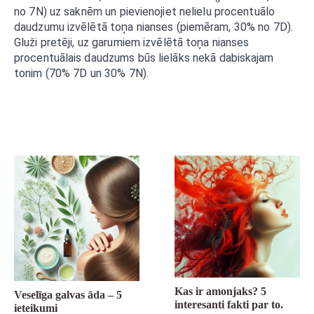
no 7N) uz saknēm un pievienojiet nelielu procentuālo
daudzumu izvēlētā toņa nianses (piemēram, 30% no 7D).
Gluži pretēji, uz garumiem izvēlētā toņa nianses
procentuālais daudzums būs lielāks nekā dabiskajam
tonim (70% 7D un 30% 7N).
Kas ir amonjaks? 5
Veselīga galvas āda – 5
interesanti fakti par to.
ieteikumi