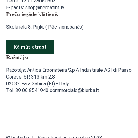
Tel.nr.: +371 28060603
E-pasts: shop@herbatint.lv
Preču iegāde klātienē.
Skola iela 8, Piņķi, ( Pēc vienošanās)
Kā mūs atrast
Ražotājs:
Ražotājs: Antica Erboristeria S.p.A Industriale ASI di Passo
Corese, SR 313 km 2,8
02032 Fara Sabina (RI) - Italy
Tel. 39 06 8541940 commerciale@bierba.it
© herbatint.lv. Visas tiesības paturētas 2023.