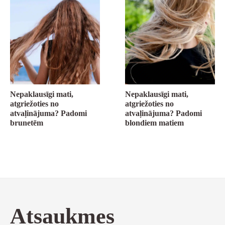
Nepaklausīgi mati,
Nepaklausīgi mati,
atgriežoties no
atgriežoties no
atvaļinājuma? Padomi
atvaļinājuma? Padomi
brunetēm
blondiem matiem
Atsaukmes