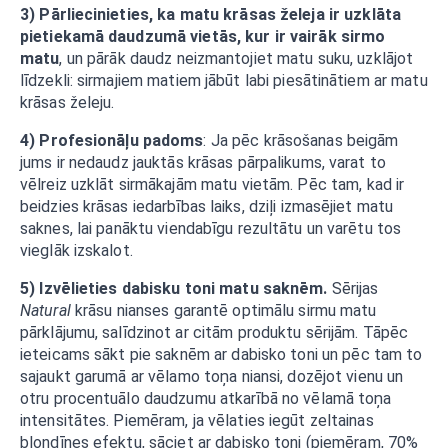
3) Pārliecinieties, ka matu krāsas želeja ir uzklāta
pietiekamā daudzumā vietās, kur ir vairāk sirmo
matu
, un pārāk daudz neizmantojiet matu suku, uzklājot
līdzekli: sirmajiem matiem jābūt labi piesātinātiem ar matu
krāsas želeju.
4) Profesionāļu padoms
: Ja pēc krāsošanas beigām
jums ir nedaudz jauktās krāsas pārpalikums, varat to
vēlreiz uzklāt sirmākajām matu vietām. Pēc tam, kad ir
beidzies krāsas iedarbības laiks, dziļi izmasējiet matu
saknes, lai panāktu viendabīgu rezultātu un varētu tos
vieglāk izskalot.
5) Izvēlieties dabisku toni matu saknēm.
Sērijas
Natural
krāsu nianses garantē optimālu sirmu matu
pārklājumu, salīdzinot ar citām produktu sērijām. Tāpēc
ieteicams sākt pie saknēm ar dabisko toni un pēc tam to
sajaukt garumā ar vēlamo toņa niansi, dozējot vienu un
otru procentuālo daudzumu atkarībā no vēlamā toņa
intensitātes. Piemēram, ja vēlaties iegūt zeltainas
blondīnes efektu, sāciet ar dabisko toni (piemēram, 70%